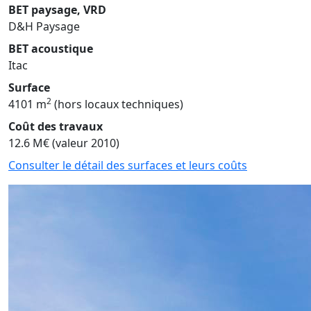
BET paysage, VRD
D&H Paysage
BET acoustique
Itac
Surface
2
4101 m
(hors locaux techniques)
Coût des travaux
12.6 M€ (valeur 2010)
Consulter le détail des surfaces et leurs coûts